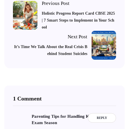
Previous Post
Holistic Progress Report Card CBSE 2025
| 7 Smart Steps to Implement in Your Sch
ool
Next Post
It’s Time We Talk About the Real Crisis B
ehind Student Suicides
1 Comment
Parenting Tips for Handling Kids During
REPLY
Exam Season