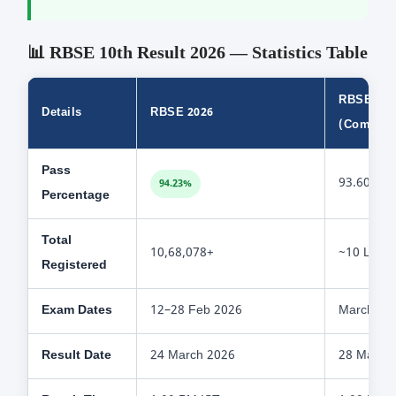
📊 RBSE 10th Result 2026 — Statistics Table
RBSE 202
Details
RBSE 2026
(Compari
Pass
93.60%
94.23%
Percentage
Total
10,68,078+
~10 Lakh
Registered
Exam Dates
12–28 Feb 2026
March 20
Result Date
24 March 2026
28 May 2