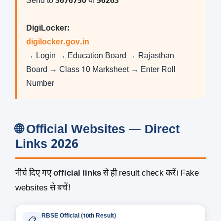
Send to
5676750
या
56263
DigiLocker:
digilocker.gov.in
→ Login → Education Board → Rajasthan
Board → Class 10 Marksheet → Enter Roll
Number
🌐 Official Websites — Direct
Links 2026
नीचे दिए गए
official links
से ही result check करें। Fake
websites से बचें!
RBSE Official (10th Result)