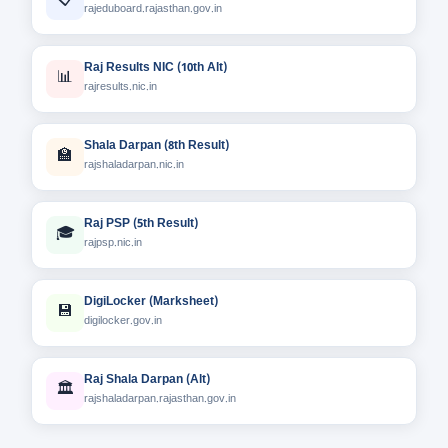
📋
rajeduboard.rajasthan.gov.in
Raj Results NIC (10th Alt)
📊
rajresults.nic.in
Shala Darpan (8th Result)
🏫
rajshaladarpan.nic.in
Raj PSP (5th Result)
🎓
rajpsp.nic.in
DigiLocker (Marksheet)
💾
digilocker.gov.in
Raj Shala Darpan (Alt)
🏛️
rajshaladarpan.rajasthan.gov.in