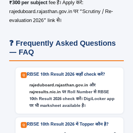
₹300 per subject
fee है। Apply करें:
rajeduboard.rajasthan.gov.in पर “Scrutiny / Re-
evaluation 2026” link से।
❓ Frequently Asked Questions
— FAQ
RBSE 10th Result 2026 कहाँ check करें?
rajeduboard.rajasthan.gov.in
और
rajresults.nic.in
पर Roll Number से RBSE
10th Result 2026 check करें। DigiLocker app
पर भी marksheet available है।
RBSE 10th Result 2026 में Topper कौन है?