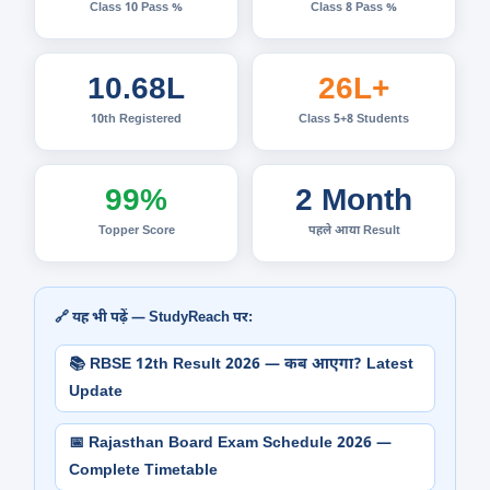
Class 10 Pass %
Class 8 Pass %
10.68L
26L+
10th Registered
Class 5+8 Students
99%
2 Month
Topper Score
पहले आया Result
🔗 यह भी पढ़ें — StudyReach पर:
📚 RBSE 12th Result 2026 — कब आएगा? Latest
Update
📅 Rajasthan Board Exam Schedule 2026 —
Complete Timetable