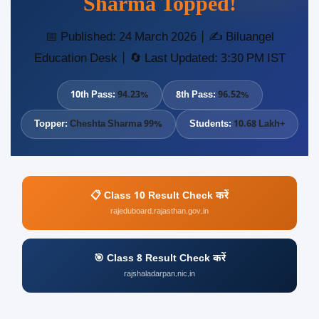
Sharma Topped!
📅 Published: 24 March 2026 | ✍️ Biluangel
Education Desk | 🔄 Last Updated: 3:30 PM IST
10th Pass:
94.23%
8th Pass:
96.52%
Topper:
Cheshta Sharma 99%
Students:
10.68 Lakh+
📋 Class 10 Result Check करें
rajeduboard.rajasthan.gov.in
🎯 Class 8 Result Check करें
rajshaladarpan.nic.in