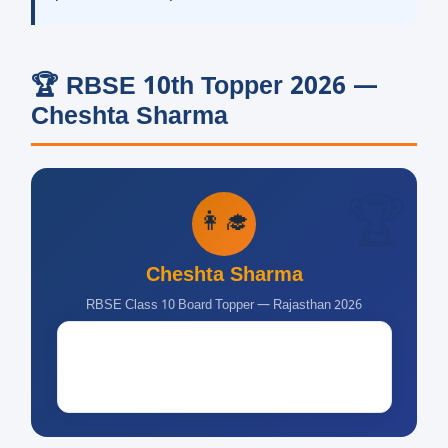
🏆 RBSE 10th Topper 2026 —
Cheshta Sharma
👩‍🎓
Cheshta Sharma
RBSE Class 10 Board Topper — Rajasthan 2026
99% 🌟 State Rank #1