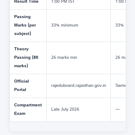
Result Time
1:00 PM IST
1:00 PM I
Passing
Marks (per
33% minimum
33%
subject)
Theory
Passing (80
26 marks min
26 marks
marks)
Official
rajeduboard.rajasthan.gov.in
Same
Portal
Compartment
Late July 2026
—
Exam