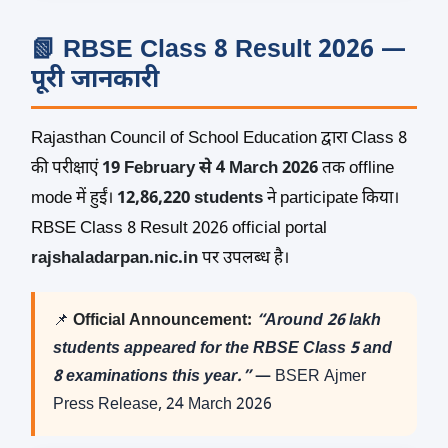
📗 RBSE Class 8 Result 2026 —
पूरी जानकारी
Rajasthan Council of School Education द्वारा Class 8
की परीक्षाएं
19 February से 4 March 2026
तक offline
mode में हुईं।
12,86,220 students
ने participate किया।
RBSE Class 8 Result 2026 official portal
rajshaladarpan.nic.in
पर उपलब्ध है।
📌
Official Announcement:
“Around 26 lakh
students appeared for the RBSE Class 5 and
8 examinations this year.”
— BSER Ajmer
Press Release, 24 March 2026