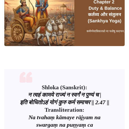
Shloka (Sanskrit):
न त्वहं कामये राज्यं न स्वर्गं न पुण्यं च |
इति बोधितोऽहं योगं कुरु कर्म समाचर || 2.47 ||
Transliteration:
Na tvahaṃ kāmaye rājyam na
swargaṃ na puṇyaṃ ca